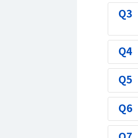
Q3
Q4
Q5
Q6
Q7